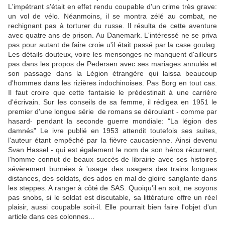
L'impétrant s'était en effet rendu coupable d'un crime très grave:
un vol de vélo. Néanmoins, il se montra zélé au combat, ne
rechignant pas à torturer du russe. Il résulta de cette aventure
avec quatre ans de prison. Au Danemark. L'intéressé ne se priva
pas pour autant de faire croie u'il était passé par la case goulag.
Les détails douteux, voire les mensonges ne manquent d'ailleurs
pas dans les propos de Pedersen avec ses mariages annulés et
son passage dans la Légion étrangère qui laissa beaucoup
d'hommes dans les rizières indochinoises. Pas Borg en tout cas.
Il faut croire que cette fantaisie le prédestinait à une carrière
d'écrivain. Sur les conseils de sa femme, il rédigea en 1951 le
premier d'une longue série de romans se déroulant - comme par
hasard- pendant la seconde guerre mondiale: "La légion des
damnés" Le ivre publié en 1953 attendit toutefois ses suites,
l'auteur étant empêché par la fièvre caucasienne. Ainsi devenu
Svan Hassel - qui est également le nom de son héros récurrent,
l'homme connut de beaux succès de librairie avec ses histoires
sévèrement burnées à 'usage des usagers des trains longues
distances, des soldats, des ados en mal de gloire sanglante dans
les steppes. A ranger à côté de SAS. Quoiqu'il en soit, ne soyons
pas snobs, si le soldat est discutable, sa littérature offre un réel
plaisir, aussi coupable soit-il. Elle pourrait bien faire l'objet d'un
article dans ces colonnes...