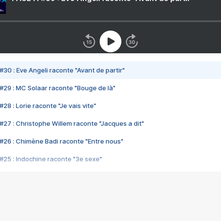
#30 : Eve Angeli raconte "Avant de partir"
#29 : MC Solaar raconte "Bouge de là"
28 : Lorie raconte "Je vais vite"
#27 : Christophe Willem raconte "Jacques a dit"
#26 : Chimène Badi raconte "Entre nous"
#25 : Indochine raconte "3e sexe"
#24 : Zaho raconte "C'est chelou"
#23 : Patrick Bruel raconte "Au café des délices"
#22 : Kyo raconte "Le chemin"