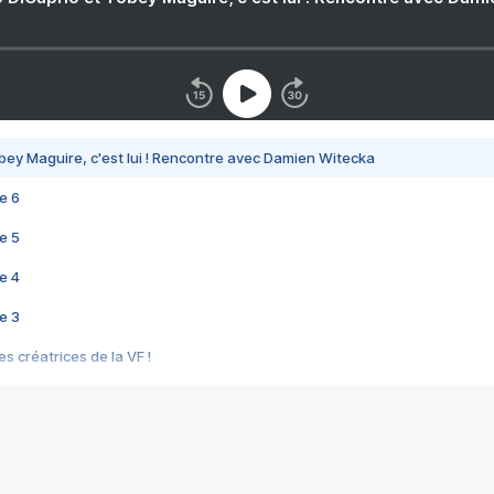
bey Maguire, c'est lui ! Rencontre avec Damien Witecka
e 6
e 5
e 4
e 3
s créatrices de la VF !
e 2
e 1
e Mektoub My Love arrive enfin ! Rencontre avec Shaïn Boumedine et Sal