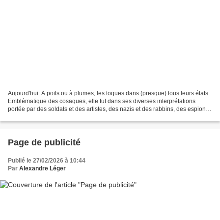
Aujourd'hui: A poils ou à plumes, les toques dans (presque) tous leurs états.
Emblématique des cosaques, elle fut dans ses diverses interprétations
portée par des soldats et des artistes, des nazis et des rabbins, des espions
et des motards hors la loi,...
Page de publicité
Publié le 27/02/2026 à 10:44
Par
Alexandre Léger