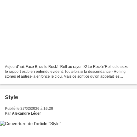
Aujourd'hui: Face B, ou le Rock'n'Roll au rayon X! Le Rock'n'Roll et le sexe,
le rapport est bien entendu évident. Toutefois si la descendance - Rolling
stones et autres- a enfoncé le clou. Mais ce sont ce qu'on appelait les
pionniers qui le plantèrent,...
Style
Publié le 27/02/2026 à 16:29
Par
Alexandre Léger