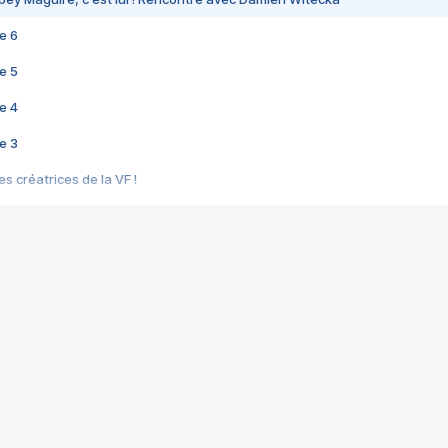
e 6
e 5
e 4
e 3
s créatrices de la VF !
e 2
e 1
e Mektoub My Love arrive enfin ! Rencontre avec Shaïn Boumedine et Sal
i : après Toni en famille
elle réalise le bouleversant Dites lui que je l'aime
ais ! Rencontre autour de Vie privée de Rebecca Zlotowski
 de Marguerite, Grave... Rencontre avec Ella Rumpf