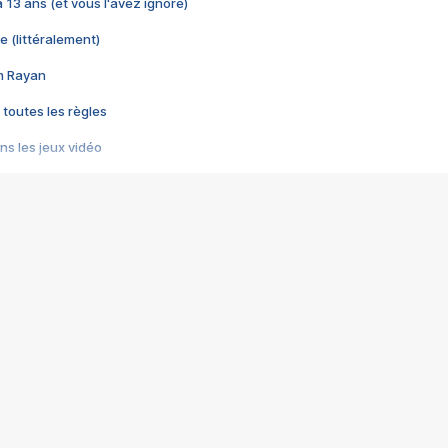
 a 13 ans (et vous l'avez ignoré)
e (littéralement)
im Rayan
 toutes les règles
s les jeux vidéo
us choquant de Rockstar ? - Le scandale BULLY
e plus moche de Steam
du RÊVE tourne au CAUCHEMAR
pendant 8 heures
it… à tort
umiliés par un jeu vidéo
ire - Final Fantasy 8
ti un empire - Age of Empires