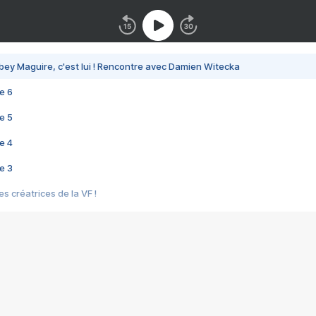
bey Maguire, c'est lui ! Rencontre avec Damien Witecka
e 6
e 5
e 4
e 3
s créatrices de la VF !
e 2
e 1
e Mektoub My Love arrive enfin ! Rencontre avec Shaïn Boumedine et Sal
i : après Toni en famille