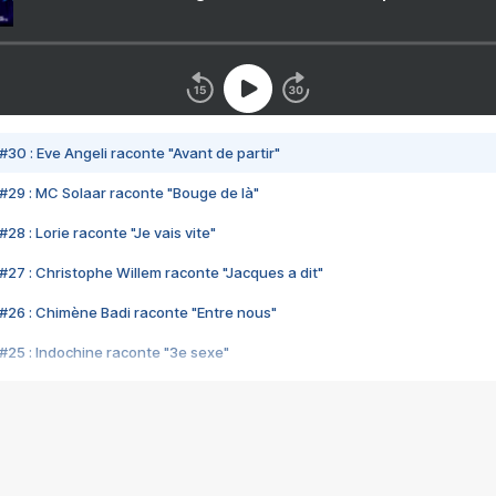
#30 : Eve Angeli raconte "Avant de partir"
#29 : MC Solaar raconte "Bouge de là"
28 : Lorie raconte "Je vais vite"
#27 : Christophe Willem raconte "Jacques a dit"
#26 : Chimène Badi raconte "Entre nous"
#25 : Indochine raconte "3e sexe"
#24 : Zaho raconte "C'est chelou"
#23 : Patrick Bruel raconte "Au café des délices"
#22 : Kyo raconte "Le chemin"