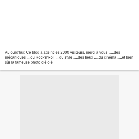
Aujourd'hui: Ce blog a atteint les 2000 visiteurs, merci à vous! .....des
mécaniques ....du Rock'n'Roll ....du style .....des lieux .....du cinéma .....et bien
sûr la fameuse photo olé olé