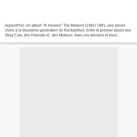
Aujourd'hui: Un album "In Heaven" The Meteors (1981) 1981, une année
chère à la deuxième génération de Rockabillies. Entre le premier album des
Stray Cats, des Polecats et...des Meteors. Avec ces derniers et leurs
devanciers américains les Cramps, le...