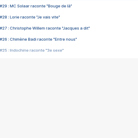
#29 : MC Solaar raconte "Bouge de là"
28 : Lorie raconte "Je vais vite"
#27 : Christophe Willem raconte "Jacques a dit"
#26 : Chimène Badi raconte "Entre nous"
#25 : Indochine raconte "3e sexe"
#24 : Zaho raconte "C'est chelou"
#23 : Patrick Bruel raconte "Au café des délices"
#22 : Kyo raconte "Le chemin"
#21 : Nolwenn Leroy raconte "Cassé"
#20 : Patrick Hernandez raconte "Born to be alive"
#19 : Lorie raconte "Près de moi"
#18 : Michael Jones raconte "A nos actes manqués" (avec Jean-Jacque