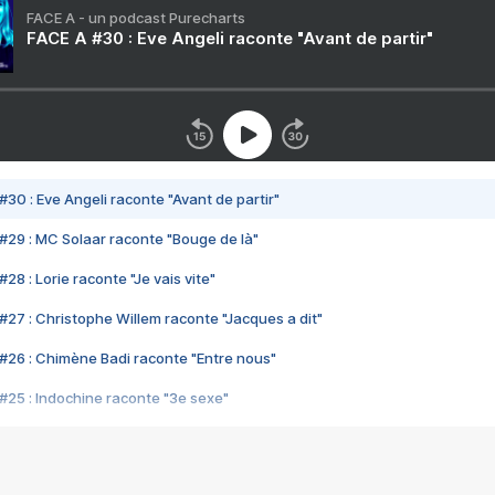
FACE A - un podcast Purecharts
FACE A #30 : Eve Angeli raconte "Avant de partir"
#30 : Eve Angeli raconte "Avant de partir"
#29 : MC Solaar raconte "Bouge de là"
28 : Lorie raconte "Je vais vite"
#27 : Christophe Willem raconte "Jacques a dit"
#26 : Chimène Badi raconte "Entre nous"
#25 : Indochine raconte "3e sexe"
#24 : Zaho raconte "C'est chelou"
#23 : Patrick Bruel raconte "Au café des délices"