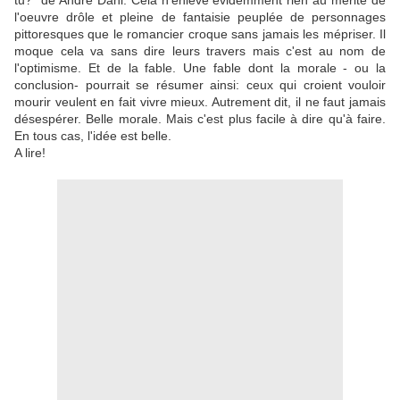
tu?" de André Dahl. Cela n'enlève évidemment rien au mérite de
l'oeuvre drôle et pleine de fantaisie peuplée de personnages
pittoresques que le romancier croque sans jamais les mépriser. Il
moque cela va sans dire leurs travers mais c'est au nom de
l'optimisme. Et de la fable. Une fable dont la morale - ou la
conclusion- pourrait se résumer ainsi: ceux qui croient vouloir
mourir veulent en fait vivre mieux. Autrement dit, il ne faut jamais
désespérer. Belle morale. Mais c'est plus facile à dire qu'à faire.
En tous cas, l'idée est belle.
A lire!