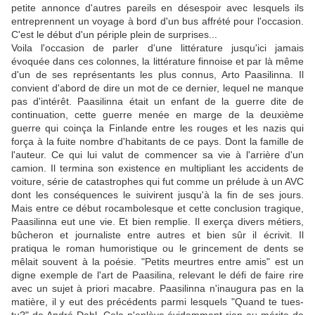
petite annonce d'autres pareils en désespoir avec lesquels ils
entreprennent un voyage à bord d'un bus affrété pour l'occasion.
C'est le début d'un périple plein de surprises...
Voila l'occasion de parler d'une littérature jusqu'ici jamais
évoquée dans ces colonnes, la littérature finnoise et par là même
d'un de ses représentants les plus connus, Arto Paasilinna. Il
convient d'abord de dire un mot de ce dernier, lequel ne manque
pas d'intérêt. Paasilinna était un enfant de la guerre dite de
continuation, cette guerre menée en marge de la deuxième
guerre qui coinça la Finlande entre les rouges et les nazis qui
força à la fuite nombre d'habitants de ce pays. Dont la famille de
l'auteur. Ce qui lui valut de commencer sa vie à l'arrière d'un
camion. Il termina son existence en multipliant les accidents de
voiture, série de catastrophes qui fut comme un prélude à un AVC
dont les conséquences le suivirent jusqu'à la fin de ses jours.
Mais entre ce début rocambolesque et cette conclusion tragique,
Paasilinna eut une vie. Et bien remplie. Il exerça divers métiers,
bûcheron et journaliste entre autres et bien sûr il écrivit. Il
pratiqua le roman humoristique ou le grincement de dents se
mêlait souvent à la poésie. "Petits meurtres entre amis" est un
digne exemple de l'art de Paasilina, relevant le défi de faire rire
avec un sujet à priori macabre. Paasilinna n'inaugura pas en la
matière, il y eut des précédents parmi lesquels "Quand te tues-