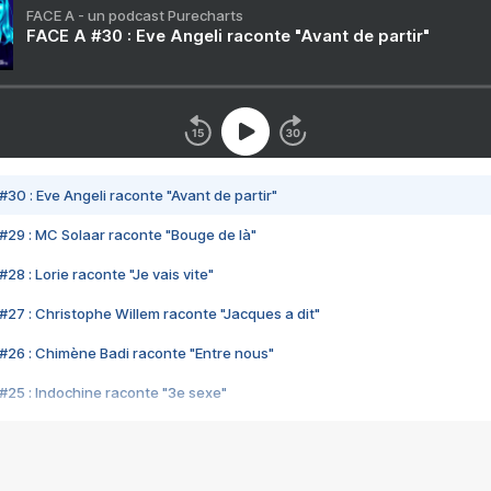
FACE A - un podcast Purecharts
FACE A #30 : Eve Angeli raconte "Avant de partir"
#30 : Eve Angeli raconte "Avant de partir"
#29 : MC Solaar raconte "Bouge de là"
28 : Lorie raconte "Je vais vite"
#27 : Christophe Willem raconte "Jacques a dit"
#26 : Chimène Badi raconte "Entre nous"
#25 : Indochine raconte "3e sexe"
#24 : Zaho raconte "C'est chelou"
#23 : Patrick Bruel raconte "Au café des délices"