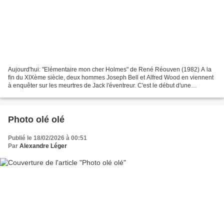
Aujourd'hui: "Elémentaire mon cher Holmes" de René Réouven (1982) A la
fin du XIXème siècle, deux hommes Joseph Bell et Alfred Wood en viennent
à enquêter sur les meurtres de Jack l'éventreur. C'est le début d'une
aventure parsemée de rencontres et de...
Photo olé olé
Publié le 18/02/2026 à 00:51
Par
Alexandre Léger