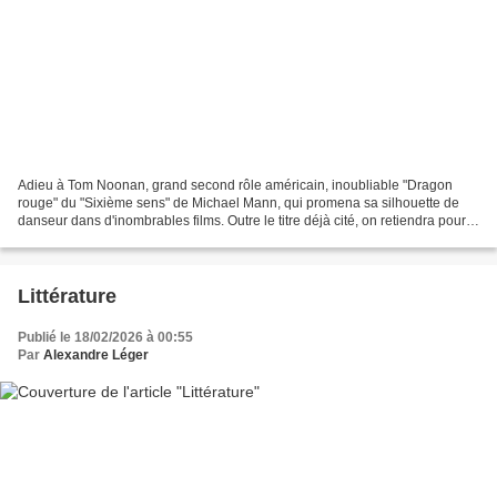
Adieu à Tom Noonan, grand second rôle américain, inoubliable "Dragon
rouge" du "Sixième sens" de Michael Mann, qui promena sa silhouette de
danseur dans d'inombrables films. Outre le titre déjà cité, on retiendra pour
mémoire "Robocop 2" et "Last action...
Littérature
Publié le 18/02/2026 à 00:55
Par
Alexandre Léger