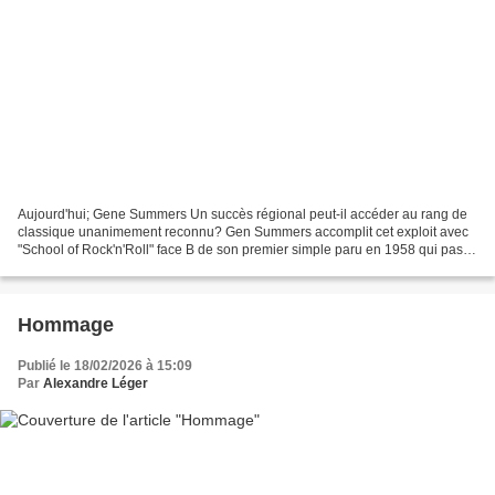
Aujourd'hui; Gene Summers Un succès régional peut-il accéder au rang de
classique unanimement reconnu? Gen Summers accomplit cet exploit avec
"School of Rock'n'Roll" face B de son premier simple paru en 1958 qui passa
de hit local à référence, citée par...
Hommage
Publié le 18/02/2026 à 15:09
Par
Alexandre Léger