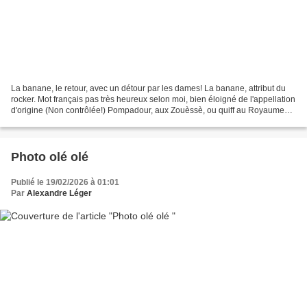
La banane, le retour, avec un détour par les dames! La banane, attribut du
rocker. Mot français pas très heureux selon moi, bien éloigné de l'appellation
d'origine (Non contrôlée!) Pompadour, aux Zouèssè, ou quiff au Royaume
uni. Mais si l'on retient...
Photo olé olé
Publié le 19/02/2026 à 01:01
Par
Alexandre Léger