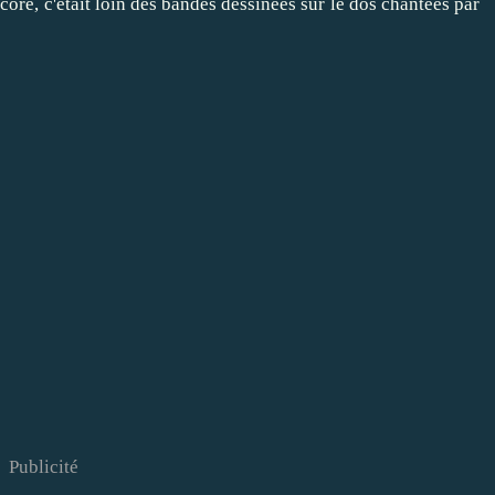
core, c'était loin des bandes dessinées sur le dos chantées par
Publicité